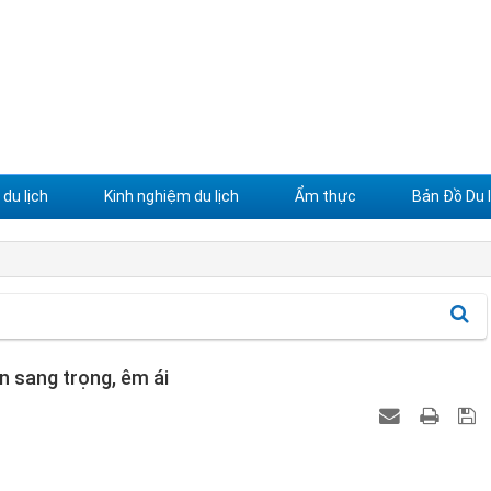
du lịch
Kinh nghiệm du lịch
Ẩm thực
Bản Đồ Du l
 sang trọng, êm ái