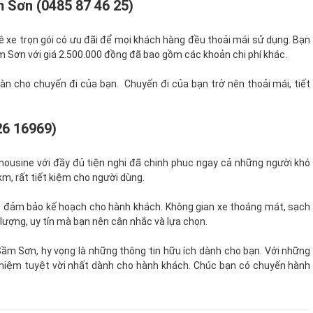
 Sơn (0485 87 46 25)
uê xe trọn gói có ưu đãi để mọi khách hàng đều thoải mái sử dụng. Bạn
ầm Sơn với giá 2.500.000 đồng đã bao gồm các khoản chi phí khác.
àn cho chuyến đi của bạn. Chuyến đi của bạn trở nên thoải mái, tiết
26 16969)
imousine với đầy đủ tiện nghi đã chinh phuc ngay cả những người khó
 km, rất tiết kiệm cho người dùng.
ờ, đảm bảo kế hoạch cho hành khách. Không gian xe thoáng mát, sạch
 lượng, uy tín mà bạn nên cân nhắc và lựa chọn.
 Sầm Sơn, hy vọng là những thông tin hữu ích dành cho bạn. Với những
nghiệm tuyệt vời nhất dành cho hành khách. Chúc bạn có chuyến hành