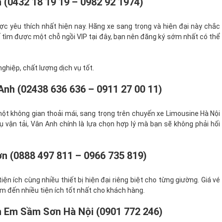
(0432 18 19 19 – 0982 92 1974)
c yêu thích nhất hiện nay. Hãng xe sang trọng và hiện đại này chắc
 để tìm được một chỗ ngồi VIP tại đây, bạn nên đăng ký sớm nhất có thể
nghiệp, chất lượng dịch vụ tốt.
nh (02438 636 636 – 0911 27 00 11)
ột không gian thoải mái, sang trọng trên chuyến xe Limousine Hà Nội
 vận tải, Vân Anh chính là lựa chọn hợp lý mà bạn sẽ không phải hối
 (0888 497 811 – 0966 735 819)
n ích cùng nhiều thiết bị hiện đại riêng biệt cho từng giường. Giá vé
em đến nhiều tiện ích tốt nhất cho khách hàng.
h Em Sầm Sơn Hà Nội (0901 772 246)