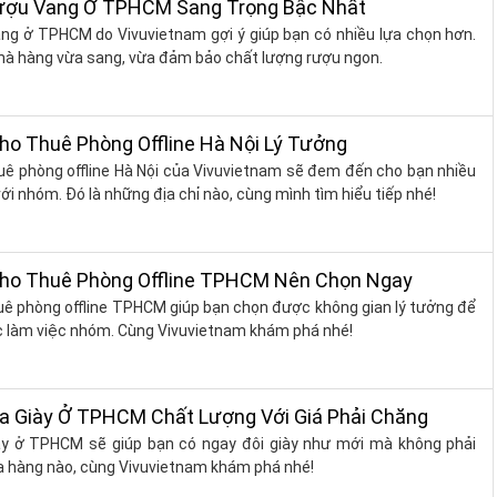
ượu Vang Ở TPHCM Sang Trọng Bậc Nhất
ng ở TPHCM do Vivuvietnam gợi ý giúp bạn có nhiều lựa chọn hơn.
hà hàng vừa sang, vừa đảm bảo chất lượng rượu ngon.
ho Thuê Phòng Offline Hà Nội Lý Tưởng
uê phòng offline Hà Nội của Vivuvietnam sẽ đem đến cho bạn nhiều
với nhóm. Đó là những địa chỉ nào, cùng mình tìm hiểu tiếp nhé!
Cho Thuê Phòng Offline TPHCM Nên Chọn Ngay
ho thuê phòng offline TPHCM giúp bạn chọn được không gian lý tưởng để
ặc làm việc nhóm. Cùng Vivuvietnam khám phá nhé!
a Giày Ở TPHCM Chất Lượng Với Giá Phải Chăng
ày ở TPHCM sẽ giúp bạn có ngay đôi giày như mới mà không phải
a hàng nào, cùng Vivuvietnam khám phá nhé!