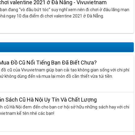
chơi valentine 2021 ở Đà Nẵng - Vivuvietnam
 bạn đang “vò đầu bứt tóc” suy nghĩ xem nên đi chơi ở đâu lãng mạn
há ngay 10 địa điểm đi chơi valentine 2021 ở Đà Nẵng.
 Mua Đồ Cũ Nổi Tiếng Bạn Đã Biết Chưa?
đồ cũ của Vivuvietnam giúp bạn cải tạo không gian sống với chi phí
hứ không dùng đến và mua lại món đồ cần thiết vừa túi tiền.
n Sách Cũ Hà Nội Uy Tín Và Chất Lượng
h cũ Hà Nội đem đến cho bạn cơ hội sở hữu những sách hay với chi
uvietnam kể tên nhé các bạn!