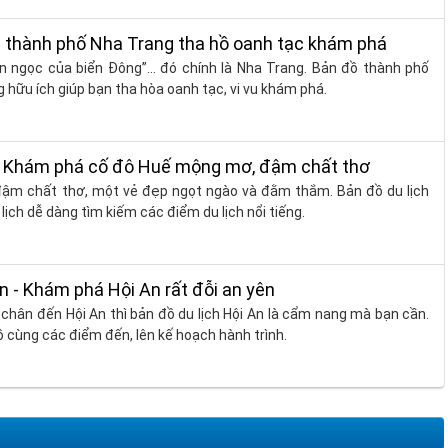
ch thành phố Nha Trang tha hồ oanh tạc khám phá
òn ngọc của biển Đông”... đó chính là Nha Trang. Bản đồ thành phố
 hữu ích giúp bạn tha hòa oanh tạc, vi vu khám phá.
 - Khám phá cố đô Huế mộng mơ, đậm chất thơ
đậm chất thơ, một vẻ đẹp ngọt ngào và đằm thắm. Bản đồ du lịch
 lịch dễ dàng tìm kiếm các điểm du lịch nổi tiếng.
An - Khám phá Hội An rất đỗi an yên
 chân đến Hội An thì bản đồ du lịch Hội An là cẩm nang mà bạn cần.
 cùng các điểm đến, lên kế hoạch hành trình.