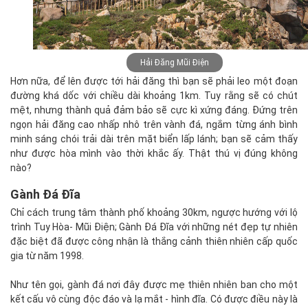
Hải Đăng Mũi Điện
Hơn nữa, để lên được tới hải đăng thì bạn sẽ phải leo một đoạn
đường khá dốc với chiều dài khoảng 1km. Tuy rằng sẽ có chút
mệt, nhưng thành quả đảm bảo sẽ cực kì xứng đáng. Đứng trên
ngọn hải đăng cao nhấp nhô trên vành đá, ngắm từng ánh bình
minh sáng chói trải dài trên mặt biển lấp lánh; bạn sẽ cảm thấy
như được hòa mình vào thời khắc ấy. Thật thú vị đúng không
nào?
Gành Đá Đĩa
Chỉ cách trung tâm thành phố khoảng 30km, ngược hướng với lộ
trình Tuy Hòa- Mũi Điện; Gành Đá Đĩa với những nét đẹp tự nhiên
đặc biệt đã được công nhận là thắng cảnh thiên nhiên cấp quốc
gia từ năm 1998.
Như tên gọi, gành đá nơi đây được mẹ thiên nhiên ban cho một
kết cấu vô cùng độc đáo và lạ mắt - hình đĩa. Có được điều này là