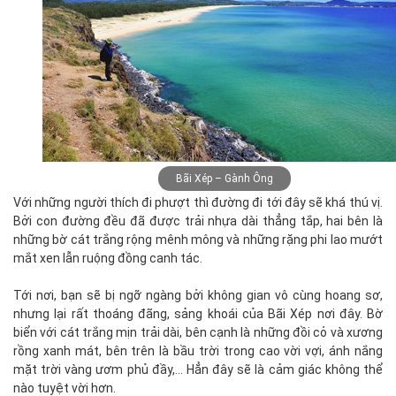
Bãi Xép – Gành Ông
Với những người thích đi phượt thì đường đi tới đây sẽ khá thú vị.
Bởi con đường đều đã được trải nhựa dài thẳng tắp, hai bên là
những bờ cát trắng rộng mênh mông và những rặng phi lao mướt
mắt xen lẫn ruộng đồng canh tác.
Tới nơi, bạn sẽ bị ngỡ ngàng bởi không gian vô cùng hoang sơ,
nhưng lại rất thoáng đãng, sảng khoái của Bãi Xép nơi đây. Bờ
biển với cát trắng mịn trải dài, bên cạnh là những đồi cỏ và xương
rồng xanh mát, bên trên là bầu trời trong cao vời vợi, ánh nắng
mặt trời vàng ươm phủ đầy,... Hẳn đây sẽ là cảm giác không thể
nào tuyệt vời hơn.