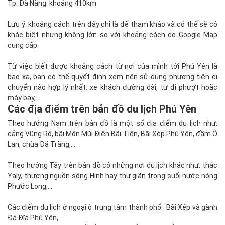
Tp. Đà Nẵng: khoảng 410km
Lưu ý: khoảng cách trên đây chỉ là để tham khảo và có thể sẽ có
khác biệt nhưng không lớn so với khoảng cách do Google Map
cung cấp.
Từ việc biết được khoảng cách từ nơi của mình tới Phú Yên là
bao xa, bạn có thể quyết định xem nên sử dụng phương tiện di
chuyển nào hợp lý nhất: xe khách đường dài, tự đi phượt hoặc
máy bay,...
Các địa điểm trên bản đồ du lịch Phú Yên
Theo hướng Nam trên bản đồ là một số địa điểm du lịch như:
cảng Vũng Rô, bãi Môn Mũi Điện Bãi Tiên, Bãi Xép Phú Yên, đầm Ô
Lan, chùa Đá Trắng,...
Theo hướng Tây trên bản đồ có những nơi du lịch khác như: thác
Yaly, thượng nguồn sông Hinh hay thư giãn trong suối nước nóng
Phước Long,...
Các điểm du lịch ở ngoại ô trung tâm thành phố: Bãi Xép và gành
Đá Đĩa Phú Yên,...