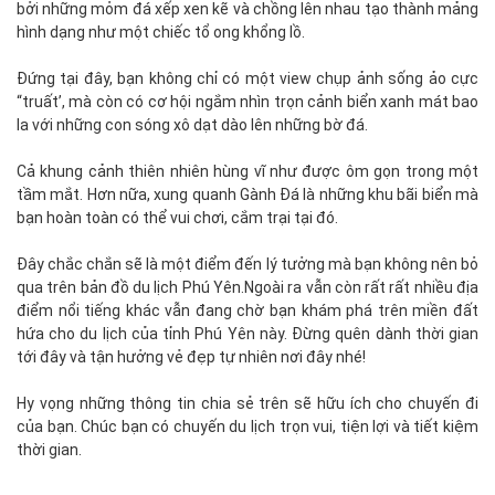
bởi những mỏm đá xếp xen kẽ và chồng lên nhau tạo thành mảng
hình dạng như một chiếc tổ ong khổng lồ.
Đứng tại đây, bạn không chỉ có một view chụp ảnh sống ảo cực
“truất’, mà còn có cơ hội ngắm nhìn trọn cảnh biển xanh mát bao
la với những con sóng xô dạt dào lên những bờ đá.
Cả khung cảnh thiên nhiên hùng vĩ như được ôm gọn trong một
tầm mắt. Hơn nữa, xung quanh Gành Đá là những khu bãi biển mà
bạn hoàn toàn có thể vui chơi, cắm trại tại đó.
Đây chắc chắn sẽ là một điểm đến lý tưởng mà bạn không nên bỏ
qua trên bản đồ du lịch Phú Yên.Ngoài ra vẫn còn rất rất nhiều địa
điểm nổi tiếng khác vẫn đang chờ bạn khám phá trên miền đất
hứa cho du lịch của tỉnh Phú Yên này. Đừng quên dành thời gian
tới đây và tận hưởng vẻ đẹp tự nhiên nơi đây nhé!
Hy vọng những thông tin chia sẻ trên sẽ hữu ích cho chuyến đi
của bạn. Chúc bạn có chuyến du lịch trọn vui, tiện lợi và tiết kiệm
thời gian.