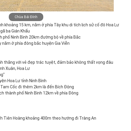
Chùa Bái Đính
h khoảng 15 km, nằm ở phía Tây khu di tích lịch sử cố đô Hoa Lư
ngã ba Gián Khẩu
h phố Ninh Bình 20km đường bộ về phía Bắc
y nằm ở phía đông bắc huyện Gia Viễn
 thắng với vẻ đẹp trác tuyệt, đảm bảo không thất vọng đâu
inh Xuân, Hoa Lư
ng"
yện Hoa Lư tỉnh Ninh Bình
n Tam Cốc đi thêm 2km là đến Bích Động
ách thành phố Ninh Bình 12km về phía Đông
nh Tiên Hoàng khoảng 400m theo hướng đi Tràng An