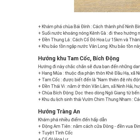
+ Khám phá chùa Bái Đính : Cách thành phố Ninh Bìn
+ Suối nước khoáng nóng Kênh Gà : đi theo hướng 
+ Đền Thung Lá : Cách Cố Đô Hoa Lư 15km và Thàn
+ Khu bảo tồn ngập nước Vân Long: Khu bảo tồn nà
Hướng khu Tam Cốc, Bích Động
Hướng đi này chắc chắn sẽ đưa bạn đến những danh
+ Hang Múa : thuộc địa phận thôn Khê Đầu Hạ, xã N
+ Tam Cốc : được biết đến là "Nam thiên đệ nhị độ
+ Đền Thái Vi : nằm ở thôn Văn Lâm, xã Ninh Hải, hu
+ Chùa Bích Động: Dọc theo dòng Ngô Giang từ bế
+ Khu du lịch sinh thái Vườn Chim Thung Nham : C
Hướng Tràng An
Khám phá nhiều điểm đến hấp dẫn
+ Động Am Tiên : nằm cách cửa Đông - đền vua Đi
+ Tuyệt Tình Cốc
+ Cố đô Hoa Lư