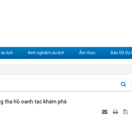
du lịch
Kinh nghiệm du lịch
Ẩm thực
Bản Đồ Du l
ang tha hồ oanh tạc khám phá