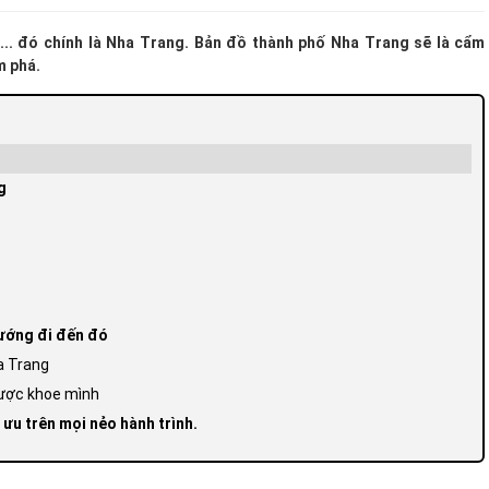
... đó chính là Nha Trang. Bản đồ thành phố Nha Trang sẽ là cẩm
ám phá.
g
hướng đi đến đó
a Trang
được khoe mình
 ưu trên mọi nẻo hành trình.