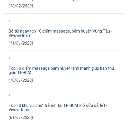
(18/02/2020)
Bỏ túi ngay top 10 điểm massage, bấm huyệt Vũng Tàu -
Vivuvietnam
(11/01/2020)
Top 10 điểm massage bấm huyệt lành mạnh giúp bạn thư
giãn TPHCM
(10/01/2020)
Top 10 khu vui chơi trẻ em tại TP HCM mở cửa cả tết -
Vivuvetnam
(01/01/2020)