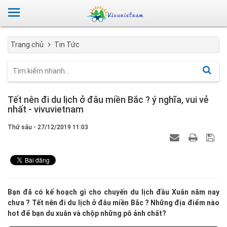
Trang chủ
Tin Tức
Tết nên đi du lịch ở đâu miền Bắc ? ý nghĩa, vui vẻ
nhất - vivuvietnam
Thứ sáu - 27/12/2019 11:03
Bạn đã có kế hoạch gì cho chuyến du lịch đầu Xuân năm nay
chưa ? Tết nên đi du lịch ở đâu miền Bắc ? Những địa điểm nào
hot để bạn du xuân và chộp những pô ảnh chất?