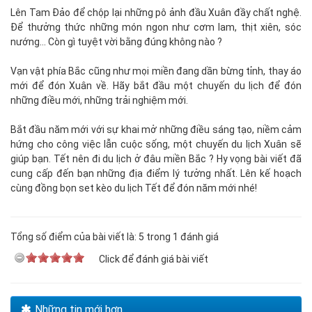
Lên Tam Đảo để chộp lại những pô ảnh đầu Xuân đầy chất nghệ.
Để thưởng thức những món ngon như cơm lam, thịt xiên, sóc
nướng… Còn gì tuyệt vời bằng đúng không nào ?
Vạn vật phía Bắc cũng như mọi miền đang dần bừng tỉnh, thay áo
mới để đón Xuân về. Hãy bắt đầu một chuyến du lịch để đón
những điều mới, những trải nghiệm mới.
Bắt đầu năm mới với sự khai mở những điều sáng tạo, niềm cảm
hứng cho công việc lẫn cuộc sống, một chuyến du lịch Xuân sẽ
giúp bạn. Tết nên đi du lịch ở đâu miền Bắc ? Hy vọng bài viết đã
cung cấp đến bạn những địa điểm lý tưởng nhất. Lên kế hoạch
cùng đồng bọn set kèo du lịch Tết để đón năm mới nhé!
Tổng số điểm của bài viết là: 5 trong 1 đánh giá
Click để đánh giá bài viết
Những tin mới hơn