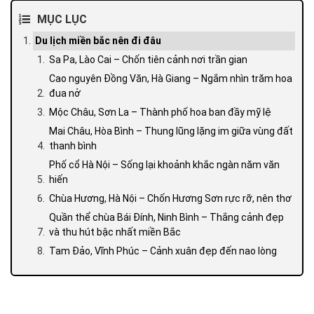
MỤC LỤC
Du lịch miền bắc nên đi đâu
Sa Pa, Lào Cai – Chốn tiên cảnh nơi trần gian
Cao nguyên Đồng Văn, Hà Giang – Ngắm nhìn trăm hoa
đua nở
Mộc Châu, Sơn La – Thành phố hoa ban đầy mỹ lệ
Mai Châu, Hòa Bình – Thung lũng lặng im giữa vùng đất
thanh bình
Phố cổ Hà Nội – Sống lại khoảnh khắc ngàn năm văn
hiến
Chùa Hương, Hà Nội – Chốn Hương Sơn rực rỡ, nên thơ
Quần thể chùa Bái Đính, Ninh Bình – Thắng cảnh đẹp
và thu hút bậc nhất miền Bắc
Tam Đảo, Vĩnh Phúc – Cảnh xuân đẹp đến nao lòng