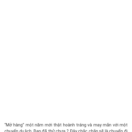
“Mở hàng” một năm mới thật hoành tráng và may mắn với một
chuyến du lịch. Bạn đã thử chưa ? Đây chắc chắn sẽ là chuyến đi