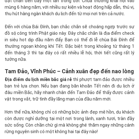
đặt chân đến đây một lần trong đời. Chùa thường khai hội vào
mùng 6 hàng năm, với nhiều sự kiện và hoạt động hấp dẫn, thú vị,
thu hút hàng ngàn khách du lịch đến từ mọi nơi trên cả nước.
Đến với chùa Bái Đính, bạn chắc chắn sẽ choáng ngợp trước sự
đồ sộ công trình Phật giáo này. Đây chắc chắn là địa điểm check
in siêu hot dịp đầu năm đấy. Bạn có thể đi lễ chùa Bái Đính để
thưởng ngoạn không khí Tết. Đặc biệt trong khoảng từ tháng 1
đến tháng 3 thì tại đây có rất nhiều lễ hội, thời tiết cũng rất lý
tưởng nữa.
Tam Đảo, Vĩnh Phúc – Cảnh xuân đẹp đến nao lòng
Địa điểm du lịch miền bắc giá rẻ
thì phượt tam đảo được nhiều
bạn trẻ lựa chọn. Nếu bạn đang băn khoăn Tết nên đi du lịch ở
đâu miền Bắc, hãy nhanh chân đến Tam Đảo để thấy được cảnh
vật trong vắt, trữ tình đầy lãng mạn của đầu năm mới.
Hơn thế nữa, không chỉ có những bức ảnh đẹp mê hồn, du khách
còn được nghỉ dưỡng tại một nơi trong lành, xanh tươi, tràn đầy
sức sống. Còn chần chừ gì mà không ghé thăm ngay những cánh
rừng nguyên sinh có một không hai tại đây nào!