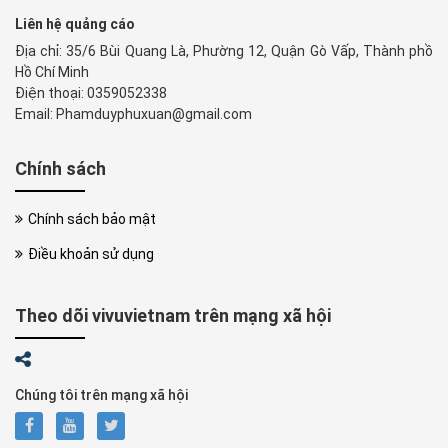
Liên hệ quảng cáo
Địa chỉ: 35/6 Bùi Quang Là, Phường 12, Quận Gò Vấp, Thành phồ
Hồ Chí Minh
Điện thoại: 0359052338
Email: Phamduyphuxuan@gmail.com
Chính sách
Chính sách bảo mật
Điều khoản sử dụng
Theo dõi vivuvietnam trên mạng xã hội
Chúng tôi trên mạng xã hội