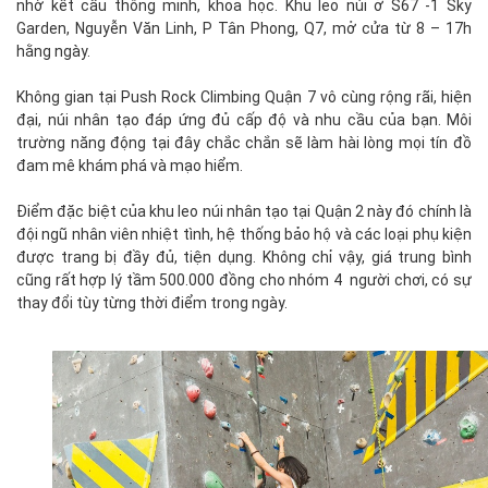
nhờ kết cấu thông minh, khoa học. Khu leo núi ở S67 -1 Sky
Garden, Nguyễn Văn Linh, P Tân Phong, Q7, mở cửa từ 8 – 17h
hằng ngày.
Không gian tại Push Rock Climbing Quận 7 vô cùng rộng rãi, hiện
đại, núi nhân tạo đáp ứng đủ cấp độ và nhu cầu của bạn. Môi
trường năng động tại đây chắc chắn sẽ làm hài lòng mọi tín đồ
đam mê khám phá và mạo hiểm.
Điểm đặc biệt của khu leo núi nhân tạo tại Quận 2 này đó chính là
đội ngũ nhân viên nhiệt tình, hệ thống bảo hộ và các loại phụ kiện
được trang bị đầy đủ, tiện dụng. Không chỉ vậy, giá trung bình
cũng rất hợp lý tầm 500.000 đồng cho nhóm 4 người chơi, có sự
thay đổi tùy từng thời điểm trong ngày.