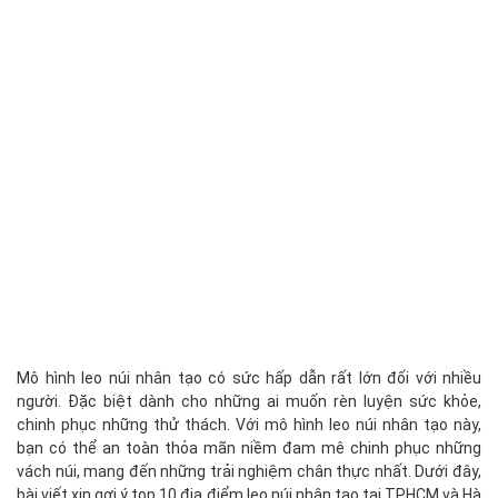
Mô hình leo núi nhân tạo có sức hấp dẫn rất lớn đối với nhiều
người. Đặc biệt dành cho những ai muốn rèn luyện sức khỏe,
chinh phục những thử thách. Với mô hình leo núi nhân tạo này,
bạn có thể an toàn thỏa mãn niềm đam mê chinh phục những
vách núi, mang đến những trải nghiệm chân thực nhất. Dưới đây,
bài viết xin gợi ý top 10 địa điểm leo núi nhân tạo tại TPHCM và Hà