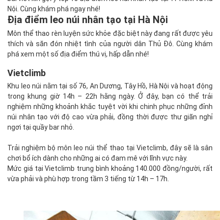
Nội. Cùng khám phá ngay nhé!
Địa điểm leo núi nhân tạo tại Hà Nội
Môn thể thao rèn luyện sức khỏe đặc biệt này đang rất được yêu
thích và săn đón nhiệt tình của người dân Thủ Đô. Cùng khám
phá xem một số địa điểm thú vị, hấp dẫn nhé!
Vietclimb
Khu leo núi nằm tại số 76, An Dương, Tây Hồ, Hà Nội và hoạt động
trong khung giờ 14h – 22h hằng ngày. Ở đây, bạn có thể trải
nghiệm những khoảnh khắc tuyệt vời khi chinh phục những đỉnh
núi nhân tạo với độ cao vừa phải, đồng thời được thư giãn nghỉ
ngơi tại quầy bar nhỏ.
Trải nghiệm bộ môn leo núi thể thao tại Vietclimb, đây sẽ là sân
chơi bổ ích dành cho những ai có đam mê với lĩnh vực này.
Mức giá tại Vietclimb trung bình khoảng 140.000 đồng/người, rất
vừa phải và phù hợp trong tầm 3 tiếng từ 14h – 17h.