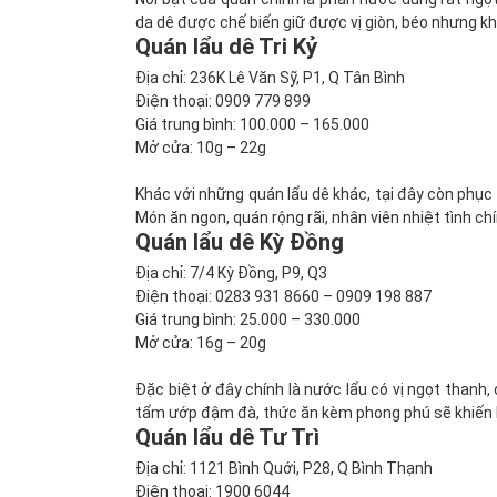
da dê được chế biến giữ được vị giòn, béo nhưng k
Quán lẩu dê Tri Kỷ
Địa chỉ: 236K Lê Văn Sỹ, P1, Q Tân Bình
Điện thoại: 0909 779 899
Giá trung bình: 100.000 – 165.000
Mở cửa: 10g – 22g
Khác với những quán lẩu dê khác, tại đây còn phục 
Món ăn ngon, quán rộng rãi, nhân viên nhiệt tình ch
Quán lẩu dê Kỳ Đồng
Địa chỉ: 7/4 Kỳ Đồng, P9, Q3
Điện thoại: 0283 931 8660 – 0909 198 887
Giá trung bình: 25.000 – 330.000
Mở cửa: 16g – 20g
Đặc biệt ở đây chính là nước lẩu có vị ngọt thanh,
tẩm ướp đậm đà, thức ăn kèm phong phú sẽ khiến 
Quán lẩu dê Tư Trì
Địa chỉ: 1121 Bình Quới, P28, Q Bình Thạnh
Điện thoại: 1900 6044