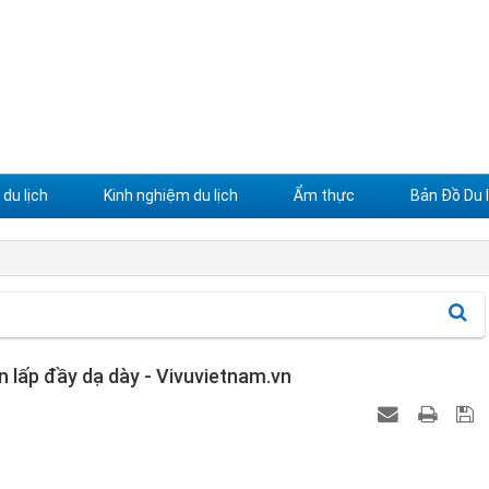
du lịch
Kinh nghiệm du lịch
Ẩm thực
Bản Đồ Du l
n lấp đầy dạ dày - Vivuvietnam.vn