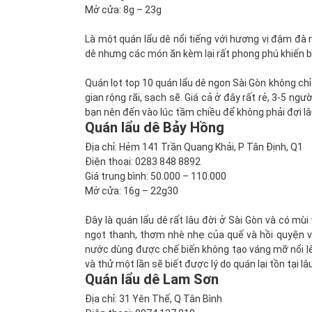
Mở cửa: 8g – 23g
Là một quán lẩu dê nổi tiếng với hương vị đậm đà 
dê nhưng các món ăn kèm lại rất phong phú khiến 
Quán lọt top 10 quán lẩu dê ngon Sài Gòn không ch
gian rộng rãi, sạch sẽ. Giá cả ở đây rất rẻ, 3-5 ngư
bạn nên đến vào lúc tầm chiều để không phải đợi lâ
Quán lẩu dê Bảy Hồng
Địa chỉ: Hẻm 141 Trần Quang Khải, P Tân Định, Q1
Điện thoại: 0283 848 8892
Giá trung bình: 50.000 – 110.000
Mở cửa: 16g – 22g30
Đây là quán lẩu dê rất lâu đời ở Sài Gòn và có mùi
ngọt thanh, thơm nhè nhẹ của quế và hồi quyện và
nước dùng được chế biến không tạo váng mỡ nổi lê
và thử một lần sẽ biết được lý do quán lại tồn tại l
Quán lẩu dê Lam Sơn
Địa chỉ: 31 Yên Thế, Q Tân Bình