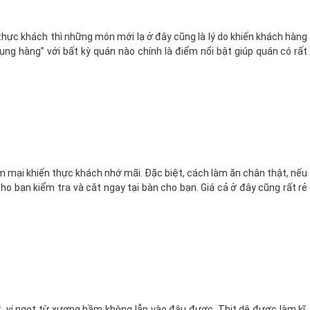
 thực khách thì những món mới lạ ở đây cũng là lý do khiến khách hàng
ng hàng” với bất kỳ quán nào chính là điểm nổi bật giúp quán có rất
 mại khiến thực khách nhớ mãi. Đặc biệt, cách làm ăn chân thật, nếu
ho bạn kiểm tra và cắt ngay tại bàn cho bạn. Giá cả ở đây cũng rất rẻ
, vị ngọt từ xương hầm không lẫn vào đâu được. Thịt dê được làm kĩ,