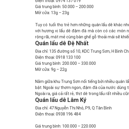
Điện thoại: 0974 137 019
Giá trung bình: 50.000 – 200.000
Mở cửa: 13g – 23g
Tuy có tuổi thọ trẻ hơn những quán lẩu dê khác nh
với hương vị lẩu dê đậm đà mà còn có các món n
rộng rãi, mát mẻ cùng bàn ghế gỗ thoải mái sẽ khi
Quán lẩu dê Đệ Nhất
Địa chỉ: 135 đường số 10, KDC Trung Sơn, H Bình C
Điện thoại: 0918 133 100
Giá trung bình: 200.000 – 330.000
Mở cửa: 9g – 22g
Nằm giữa khu Trung Sơn nổi tiếng bởi nhiều quán lẩu
bật. Ngoài sự thơm ngon, đậm đà của nước dùng thì
Ngoài ra, giá cả rất rẻ, thịt dê trong lẩu rất nhiều
Quán lẩu dê Lâm Ký
Địa chỉ: 47 Nguyễn Thị Nhỏ, P9, Q Tân Bình
Điện thoại: 0938 196 484
Giá trung bình: 100.000 – 220.000