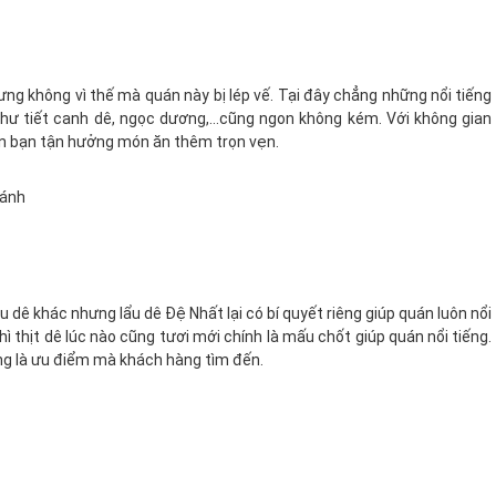
ưng không vì thế mà quán này bị lép vế. Tại đây chẳng những nổi tiếng
hư tiết canh dê, ngọc dương,…cũng ngon không kém. Với không gian
ến bạn tận hưởng món ăn thêm trọn vẹn.
hánh
 dê khác nhưng lẩu dê Đệ Nhất lại có bí quyết riêng giúp quán luôn nổi
 thịt dê lúc nào cũng tươi mới chính là mấu chốt giúp quán nổi tiếng.
 cũng là ưu điểm mà khách hàng tìm đến.