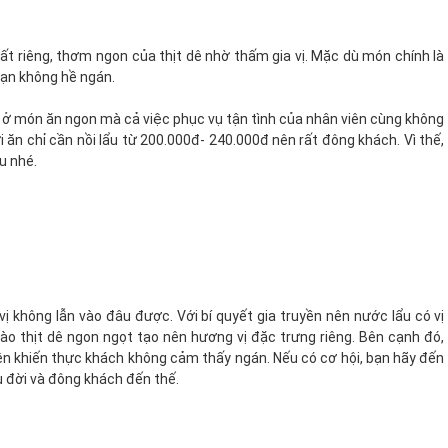
rất riêng, thơm ngon của thịt dê nhờ thấm gia vị. Mặc dù món chính là
bạn không hề ngán.
ỉ ở món ăn ngon mà cả việc phục vụ tận tình của nhân viên cùng không
ời ăn chỉ cần nồi lẩu từ 200.000đ- 240.000đ nên rất đông khách. Vì thế,
u nhé.
 vị không lẫn vào đâu được. Với bí quyết gia truyền nên nước lẩu có vị
o thịt dê ngon ngọt tạo nên hương vị đặc trưng riêng. Bên cạnh đó,
n khiến thực khách không cảm thấy ngán. Nếu có cơ hội, bạn hãy đến
âu đời và đông khách đến thế.