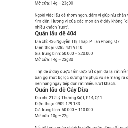
Mở cửa: 14g – 23g30
Ngoài việc lẩu dê thơm ngon, đậm vị giúp níu chân
tìm đến. Hương vị của các món ăn ở đây không “đụ
nhiều khách “ruột”.
Quán lẩu dê 404
Địa chỉ: 436 Nguyễn Thị Thập, P Tân Phong, Q7
Điện thoại: 0285 431 9110
Giá trung bình: 50.000 – 220.000
Mở cửa: 14g – 23g30
Thịt dê ở đây được tẩm ướp rất đậm đà lại rất mềm
bạn gọi một bộ lộc dương thì phục vụ sẽ mang ra c
nên hàng ngày tiếp đón rất nhiều lượt khách.
Quán lẩu dê Cây Dừa
Địa chỉ: 212 Lý Thường Kiệt, P14, Q11
Điện thoại: 0909 179 133
Giá trung bình: 50.000 – 110.000
Mở cửa: 10g – 22g
Nổi bật của quán chính là phần nước dùng rất ngọt