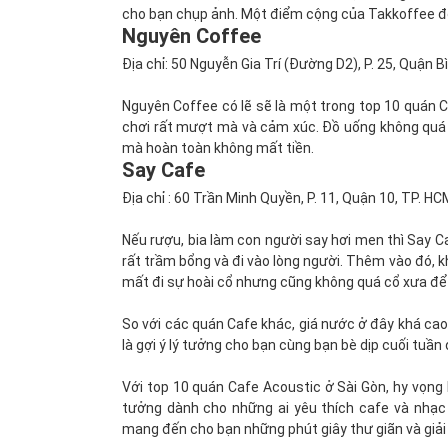
cho bạn chụp ảnh. Một điểm cộng của Takkoffee đó 
Nguyên Coffee
Địa chỉ: 50 Nguyễn Gia Trí (Đường D2), P. 25, Quận 
Nguyên Coffee có lẽ sẽ là một trong top 10 quán
chơi rất mượt mà và cảm xúc. Đồ uống không quá đ
mà hoàn toàn không mất tiền.
Say Cafe
Địa chỉ : 60 Trần Minh Quyền, P. 11, Quận 10, TP. HC
Nếu rượu, bia làm con người say hơi men thì Say C
rất trầm bổng và đi vào lòng người. Thêm vào đó, k
mất đi sự hoài cổ nhưng cũng không quá cổ xưa để 
So với các quán Cafe khác, giá nước ở đây khá cao 
là gợi ý lý tưởng cho bạn cùng bạn bè dịp cuối tuần
Với top 10 quán Cafe Acoustic ở Sài Gòn, hy vọng 
tưởng dành cho những ai yêu thích cafe và nhạc 
mang đến cho bạn những phút giây thư giãn và giải 