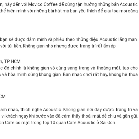
rộn, hãy đến với Movico Coffee để cùng tận hưởng những bản Acoustic
 thể hiện mình với những bài hát mà bạn yêu thích để giải tỏa mọi căng
e, bạn sẽ được đắm mình và phiêu theo những điệu Acoustic lãng mạn.
với túi tiền. Không gian nhỏ nhưng được trang trí rất ấm áp.
ân, TP. HCM
ic đó chính là không gian vô cùng sang trọng và thoáng mát, tạo cho
c và hòa mình cùng không gian. Ban nhạc chơi rất hay, không hề thua
HCM
âm nhạc, thích nghe Acoustic. Không gian nơi đây được trang trí và
c vị khách ngay khi bước vào đã cảm thấy thoải mái, dễ chịu và gần gũi.
Tôn Cafe có mặt trong top 10 quán Cafe Acoustic ở Sài Gòn.