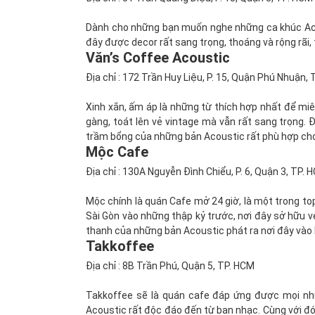
Dành cho những bạn muốn nghe những ca khúc Aco
đây được decor rất sang trọng, thoáng và rộng rãi,
Văn’s Coffee Acoustic
Địa chỉ : 172 Trần Huy Liệu, P. 15, Quận Phú Nhuận,
Xinh xắn, ấm áp là những từ thích hợp nhất để miê
gàng, toát lên vẻ vintage mà vẫn rất sang trọng
trầm bổng của những bản Acoustic rất phù hợp ch
Mộc Cafe
Địa chỉ : 130A Nguyễn Đình Chiểu, P. 6, Quận 3, TP. 
Mộc chính là quán Cafe mở 24 giờ, là một trong t
Sài Gòn vào những thập kỷ trước, nơi đây sở hữu v
thanh của những bản Acoustic phát ra nơi đây vào 
Takkoffee
Địa chỉ : 8B Trần Phú, Quận 5, TP. HCM
Takkoffee sẽ là quán cafe đáp ứng được mọi nhu
Acoustic rất độc đáo đến từ ban nhạc. Cùng với đó 