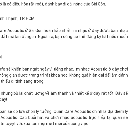
là có điều hòa rất mát, đánh bay đi cái nóng của Sài Gòn.
Bình Thạnh, TP. HCM
 Cafe Acoustic ở Sài Gòn hoàn hảo nhất. m nhạc ở đây được ban nhạc
ắt mà lại rất ngon. Ngoài ra, bạn cũng có thể đăng ký hát nếu muốn
M
afe sẽ khiến bạn ngất ngây vì tiếng nhạc. m nhạc Acoustic ở đây chơi
hông gian được trang trí rất khoa học, không quá hiện đại để làm đánh
thiếu đi tính sang trọng.
nhưng bù lại chất lượng về âm thanh và thiết kế ở đây rất tốt. Đây sẽ
 đấy!
bạn sẽ có lựa chọn lý tưởng. Quán Cafe Acoustic chính là địa điểm lý
Acoustic. Các buổi hát và chơi nhạc acoustic trực tiếp tại quán sẽ
trí tuyệt vời, xua tan mọi mệt mỏi của công việc.