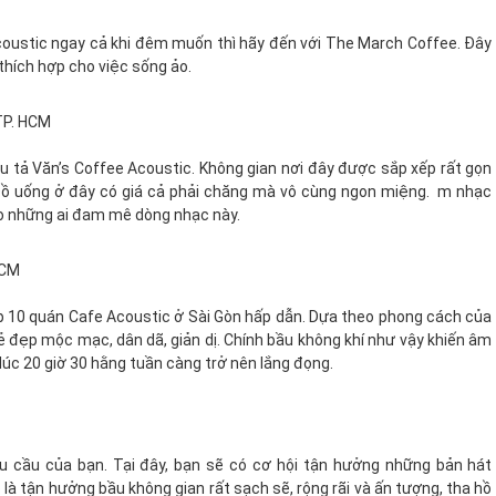
ustic ngay cả khi đêm muốn thì hãy đến với The March Coffee. Đây
 thích hợp cho việc sống ảo.
 TP. HCM
u tả Văn’s Coffee Acoustic. Không gian nơi đây được sắp xếp rất gọn
. Đồ uống ở đây có giá cả phải chăng mà vô cùng ngon miệng. m nhạc
o những ai đam mê dòng nhạc này.
HCM
op 10 quán Cafe Acoustic ở Sài Gòn hấp dẫn. Dựa theo phong cách của
ẻ đẹp mộc mạc, dân dã, giản dị. Chính bầu không khí như vậy khiến âm
lúc 20 giờ 30 hằng tuần càng trở nên lắng đọng.
 cầu của bạn. Tại đây, bạn sẽ có cơ hội tận hưởng những bản hát
là tận hưởng bầu không gian rất sạch sẽ, rộng rãi và ấn tượng, tha hồ