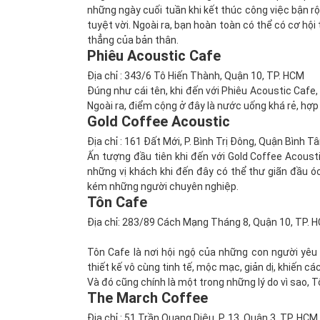
những ngày cuối tuần khi kết thúc công việc bận 
tuyệt vời. Ngoài ra, bạn hoàn toàn có thể có cơ hội
thẳng của bản thân.
Phiêu Acoustic Cafe
Địa chỉ : 343/6 Tô Hiến Thành, Quận 10, TP. HCM
Đúng như cái tên, khi đến với Phiêu Acoustic Caf
Ngoài ra, điểm cộng ở đây là nước uống khá rẻ, hợp 
Gold Coffee Acoustic
Địa chỉ : 161 Đất Mới, P. Bình Trị Đông, Quận Bình T
Ấn tượng đầu tiên khi đến với Gold Coffee Acoust
những vị khách khi đến đây có thể thư giãn đầu ó
kém những người chuyên nghiệp.
Tôn Cafe
Địa chỉ: 283/89 Cách Mạng Tháng 8, Quận 10, TP. 
Tôn Cafe là nơi hội ngộ của những con người yêu 
thiết kế vô cùng tinh tế, mộc mạc, giản dị, khiến cá
Và đó cũng chính là một trong những lý do vì sao, 
The March Coffee
Địa chỉ : 51 Trần Quang Diệu, P. 13, Quận 3, TP. HCM