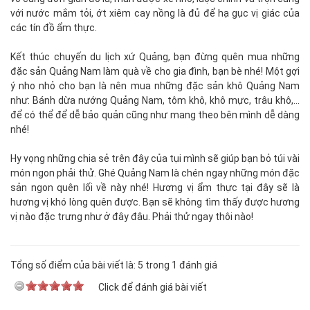
với nước mắm tỏi, ớt xiêm cay nồng là đủ để hạ gục vị giác của
các tín đồ ẩm thực.
Kết thúc chuyến du lịch xứ Quảng, bạn đừng quên mua những
đặc sản Quảng Nam làm quà về cho gia đình, bạn bè nhé! Một gợi
ý nho nhỏ cho bạn là nên mua những đặc sản khô Quảng Nam
như: Bánh dừa nướng Quảng Nam, tôm khô, khô mực, trâu khô,...
để có thể để dễ bảo quản cũng như mang theo bên mình dễ dàng
nhé!
Hy vọng những chia sẻ trên đây của tụi mình sẽ giúp bạn bỏ túi vài
món ngon phải thử. Ghé Quảng Nam là chén ngay những món đặc
sản ngon quên lối về này nhé! Hương vị ẩm thực tại đây sẽ là
hương vị khó lòng quên được. Bạn sẽ không tìm thấy được hương
vị nào đặc trưng như ở đây đâu. Phải thử ngay thôi nào!
Tổng số điểm của bài viết là: 5 trong 1 đánh giá
Click để đánh giá bài viết