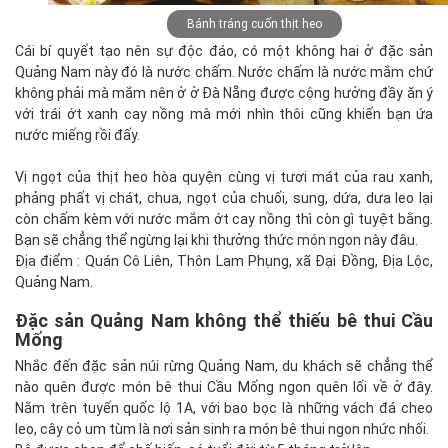
Bánh tráng cuốn thịt heo
Cái bí quyết tạo nên sự độc đáo, có một không hai ở đặc sản
Quảng Nam này đó là nước chấm. Nước chấm là nước mắm chứ
không phải mà mắm nên ở ở Đà Nẵng được cộng hưởng đầy ăn ý
với trái ớt xanh cay nồng mà mới nhìn thôi cũng khiến bạn ứa
nước miếng rồi đấy.
Vị ngọt của thịt heo hòa quyện cùng vị tươi mát của rau xanh,
phảng phất vị chát, chua, ngọt của chuối, sung, dứa, dưa leo lại
còn chấm kèm với nước mắm ớt cay nồng thì còn gì tuyệt bằng.
Bạn sẽ chẳng thể ngừng lại khi thưởng thức món ngon này đâu.
Địa điểm : Quán Cô Liên, Thôn Lam Phụng, xã Đại Đồng, Địa Lộc,
Quảng Nam.
Đặc sản Quảng Nam không thể thiếu bê thui Cầu
Mống
Nhắc đến đặc sản núi rừng Quảng Nam, du khách sẽ chẳng thể
nào quên được món bê thui Cầu Mống ngon quên lối về ở đây.
Nằm trên tuyến quốc lộ 1A, với bao bọc là những vách đá cheo
leo, cây cỏ um tùm là nơi sản sinh ra món bê thui ngon nhức nhối.