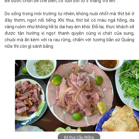
Bê được chọn để chế biến, có tuổi đời từ 5 tháng trở lên.
Do sống trong môi trường tự nhiên, không nuôi nhốt mà thịt bê ở
đây thơm, ngọt nổi tiếng. Khi thui, thịt bê có màu ngả hồng, da
vàng ruộm như không hề bị dai hay ám khói. Đổi lại, thực khách sẽ
được tận hưởng vị ngọt thanh quyện cùng vị chát của sung,
chuôi mà ăn kèm với ra rau rừng, chấm với tương bần xứ Quảng
nữa thì còn gì sánh bằng.
Bê thui Cầu Mống