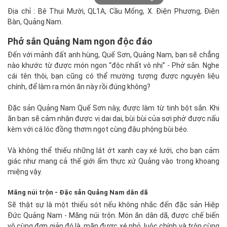
Địa chỉ : Bê Thui Mười, QL1A, Cầu Mống, X. Điện Phương, Điện
Bàn, Quảng Nam.
Phở sắn Quảng Nam ngon độc đáo
Đến với mảnh đất anh hùng, Quế Sơn, Quảng Nam, bạn sẽ chẳng
nào khước từ được món ngon “độc nhất vô nhị” - Phở sắn. Nghe
cái tên thôi, bạn cũng có thể mường tượng được nguyên liệu
chính, để làm ra món ăn này rồi đúng không?
Đặc sản Quảng Nam Quế Sơn này, được làm từ tinh bột sắn. Khi
ăn bạn sẽ cảm nhận được vị dai dai, bùi bùi của sợi phở được nấu
kèm với cá lóc đồng thơm ngọt cùng đậu phộng bùi béo.
Và không thể thiếu những lát ớt xanh cay xé lưới, cho bạn cảm
giác như mang cả thế giới ẩm thực xứ Quảng vào trong khoang
miệng vậy.
Măng núi trộn - Đặc sản Quảng Nam dân dã
Sẽ thật sự là một thiếu sót nếu không nhắc đến đặc sản Hiệp
Đức Quảng Nam - Măng núi trộn. Món ăn dân dã, được chế biến
vô cùng đơn giản đó là, măn được xé nhỏ, luộc chính và trộn cùng