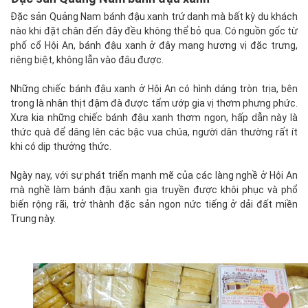
Đặc sản Quảng Nam bánh đậu xanh trứ danh mà bất kỳ du khách
nào khi đặt chân đến đây đều không thể bỏ qua. Có nguồn gốc từ
phố cổ Hội An, bánh đậu xanh ở đây mang hương vị đặc trưng,
riêng biệt, không lẫn vào đâu được.
Những chiếc bánh đậu xanh ở Hội An có hình dáng tròn trịa, bên
trong là nhân thịt đậm đà được tẩm ướp gia vị thơm phưng phức.
Xưa kia những chiếc bánh đậu xanh thơm ngon, hấp dẫn này là
thức quà để dâng lên các bậc vua chúa, người dân thường rất ít
khi có dịp thưởng thức.
Ngày nay, với sự phát triển mạnh mẽ của các làng nghề ở Hội An
mà nghề làm bánh đậu xanh gia truyền được khôi phục và phổ
biến rộng rãi, trở thành đặc sản ngon nức tiếng ở dải đất miền
Trung này.