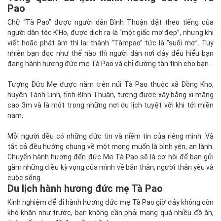
Pao
Chữ “Tà Pao” được người dân Bình Thuận đặt theo tiếng của
người dân tộc K’Ho, được dịch ra là “một giấc mơ đẹp”, nhưng khi
viết hoặc phát âm thì lại thành “Tàmpao” tức là “suối mơ”. Tuy
nhiên bạn đọc như thế nào thì người dân nơi đây đểu hiểu bạn
đang hành hương đức mẹ Tà Pao và chỉ đường tận tình cho bạn.
Tượng Đức Mẹ được nằm trên núi Tà Pao thuộc xã Đồng Kho,
huyện Tánh Linh, tỉnh Bình Thuận, tượng được xây bằng xi măng
cao 3m và là một trong những nơi du lịch tuyệt vời khi tới miền
nam.
Mỗi người đều có những đức tin và niềm tin của riêng mình. Và
tất cả đều hướng chung về một mong muốn là bình yên, an lành.
Chuyến hành hương đến đức Mẹ Tà Pao sẽ là cơ hội để bạn gửi
gắm những điều kỳ vọng của mình về bản thân, người thân yêu và
cuộc sống.
Du lịch hành hương đức mẹ Tà Pao
Kinh nghiệm để đi hành hương đức mẹ Tà Pao giờ đây không còn
khó khăn như trước, bạn không cần phải mang quá nhiều đồ ăn,