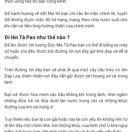
thức uống hay đồ đạc cồng kềnh.
Để hành hương về đất Mẹ thì bạn chỉ cần ăn mặc chỉnh tề, tuyệt
đối không được mặc đồ hở hang, mang theo chai nước suối nhỏ
khi cần và tấm lòng hướng thiện của chính mình.
Đi lên Tà Pao như thế nào ?
Để lên được tới tượng Đức Mẹ Tà Pao bạn có thể đi bằng xe máy
số hoặc oto đều được bởi đường tới nơi đây giờ khá đẹp và dễ di
chuyển.
Trên đường tới đây bạn sẽ phải đi qua một cây cầu treo có tên
Đạp Loa, thiên nhiên nơi đây vẫn giữ được nét hoang sơ và trong
lành.
Bạn sẽ được hòa mình vào bầu không khí trong lành, nhìn ngắm
những đứa trẻ nô đùa dưới làn nước trong vắt và những khúc
đường cua ôm núi hùng vĩ.
Tuy nhiên nếu bạn là con gái hoặc tay lái còn yếu thì không nên tự
đi lên đây một mình nhé, bởi những khúc cua hình chữ U khá nguy
hiểm, bắt buộc bạn cần phải chắc tay lái và di chuyển cẩn thận.