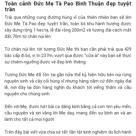
Toàn cảnh Đức Mẹ Tà Pao Bình Thuận đẹp tuyệt
trần
Trải qua những cung đường hùng vĩ của thiên nhiên bạn sẽ lên
Đức Mẹ Tà Pao đẹp tuyệt trần, toàn bộ khu hành hương được
xây dựng rộng 1 hecta, lễ đài rộng 200m2 và tượng đài cách mặt
đất 70m từ chân núi lên.
Từ chân núi lên tới tượng Đức Mẹ thì bạn cần phải trải qua 429
bậc cấp đi bộ, vị tri 237m, vượt qua được “cửa ải” này bạn sẽ thực
sự chiêm ngưỡng được vẻ đẹp linh thiêng.
Tượng Đức Mẹ đã tồn tại gần nửa thế kỷ, hiện hữu bên núi rừng
nguyên sinh và cây cối hùng vĩ nhưng hàng năm cứ đến ngày đại
lễ, nơi đây lại đón hàng nghìn du khách tới viếng thăm và cầu
nguyện cho chúng sinh.
Đến với Mẹ, được hát bài ca dâng kính bằng cả con tim yêu mến,
cầu nguyện và xin vâng lời Mẹ dạy, mang đến sự bình an và an
lành cho tất cả mọi người.
Trên đây, bài viết vừa chia sẻ tất tần tật kinh nghiệm du lịch hành