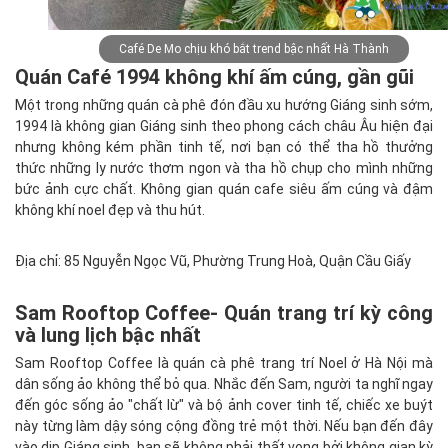
Café De Mo chịu khó bắt trend bậc nhất Hà Thành
Quán Café 1994 không khí ấm cúng, gần gũi
Một trong những quán cà phê đón đầu xu hướng Giáng sinh sớm,
1994 là không gian Giáng sinh theo phong cách châu Âu hiện đại
nhưng không kém phần tinh tế, nơi bạn có thể tha hồ thưởng
thức những ly nước thơm ngon và tha hồ chụp cho mình những
bức ảnh cực chất. Không gian quán cafe siêu ấm cúng và đậm
không khí noel đẹp và thu hút.
Địa chỉ: 85 Nguyễn Ngọc Vũ, Phường Trung Hoà, Quận Cầu Giấy
Sam Rooftop Coffee- Quán trang trí kỳ công
và lung lịch bậc nhất
Sam Rooftop Coffee là quán cà phê trang trí Noel ở Hà Nội mà
dân sống ảo không thể bỏ qua. Nhắc đến Sam, người ta nghĩ ngay
đến góc sống ảo "chất lừ" và bộ ảnh cover tinh tế, chiếc xe buýt
này từng làm dậy sóng cộng đồng trẻ một thời. Nếu bạn đến đây
vào dịp Giáng sinh, bạn sẽ không phải thất vọng bởi không gian kỳ