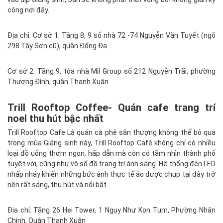
công nơi đây.
Địa chỉ: Cơ sở 1: Tầng 8, 9 số nhà 72 -74 Nguyễn Văn Tuyết (ngõ
298 Tây Sơn cũ), quận Đống Đa
Cơ sở 2: Tầng 9, tòa nhà Mil Group số 212 Nguyễn Trãi, phường
Thượng Đình, quận Thanh Xuân
Trill Rooftop Coffee- Quán cafe trang trí
noel thu hút bậc nhất
Trill Rooftop Cafe Là quán cà phê sân thượng không thể bỏ qua
trong mùa Giáng sinh này, Trill Rooftop Café không chỉ có nhiều
loại đồ uống thơm ngon, hấp dẫn mà còn có tầm nhìn thành phố
tuyệt vời, cũng như vô số đồ trang trí ánh sáng. Hệ thống đèn LED
nhấp nháy khiến những bức ảnh thực tế ảo được chụp tại đây trở
nên rất sáng, thu hút và nổi bật.
Địa chỉ: Tầng 26 Hei Tower, 1 Ngụy Như Kon Tum, Phường Nhân
Chính, Quận Thanh Xuân