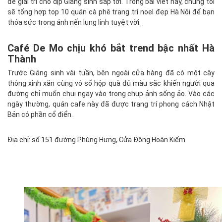
để giải trí cho dịp Giáng sinh sắp tới. Trong bài viết này, chúng tôi
sẽ tổng hợp top 10 quán cà phê trang trí noel đẹp Hà Nội để bạn
thỏa sức trong ánh nến lung linh tuyệt vời.
Café De Mo chịu khó bắt trend bậc nhất Hà
Thành
Trước Giáng sinh vài tuần, bên ngoài cửa hàng đã có một cây
thông xinh xắn cùng vô số hộp quà đủ màu sắc khiến người qua
đường chỉ muốn chui ngay vào trong chụp ảnh sống ảo. Vào các
ngày thường, quán cafe này đã được trang trí phong cách Nhật
Bản có phần cổ điển.
Địa chỉ: số 151 đường Phùng Hưng, Cửa Đông Hoàn Kiếm