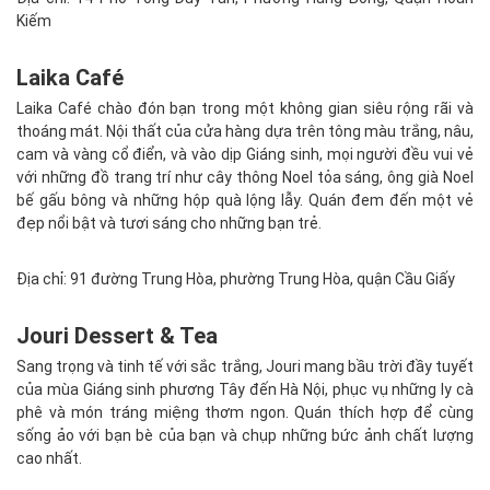
Kiếm
Laika Café
Laika Café chào đón bạn trong một không gian siêu rộng rãi và
thoáng mát. Nội thất của cửa hàng dựa trên tông màu trắng, nâu,
cam và vàng cổ điển, và vào dịp Giáng sinh, mọi người đều vui vẻ
với những đồ trang trí như cây thông Noel tỏa sáng, ông già Noel
bế gấu bông và những hộp quà lộng lẫy. Quán đem đến một vẻ
đẹp nổi bật và tươi sáng cho những bạn trẻ.
Địa chỉ: 91 đường Trung Hòa, phường Trung Hòa, quận Cầu Giấy
Jouri Dessert & Tea
Sang trọng và tinh tế với sắc trắng, Jouri mang bầu trời đầy tuyết
của mùa Giáng sinh phương Tây đến Hà Nội, phục vụ những ly cà
phê và món tráng miệng thơm ngon. Quán thích hợp để cùng
sống ảo với bạn bè của bạn và chụp những bức ảnh chất lượng
cao nhất.