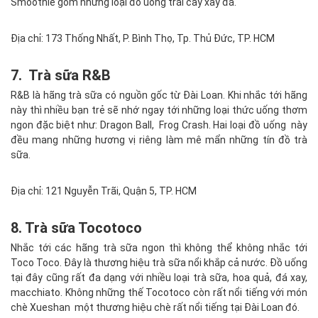
Smoothie gồm những loại đồ uống trái cây xay đá.
Địa chỉ: 173 Thống Nhất, P. Bình Thọ, Tp. Thủ Đức, TP. HCM
7. Trà sữa R&B
R&B là hãng trà sữa có nguồn gốc từ Đài Loan. Khi nhắc tới hãng
này thì nhiều bạn trẻ sẽ nhớ ngay tới những loại thức uống thơm
ngon đặc biệt như: Dragon Ball, Frog Crash. Hai loại đồ uống này
đều mang những hương vị riêng làm mê mẩn những tín đồ trà
sữa.
Địa chỉ: 121 Nguyễn Trãi, Quận 5, TP. HCM
8. Trà sữa Tocotoco
Nhắc tới các hãng trà sữa ngon thì không thể không nhắc tới
Toco Toco. Đây là thương hiệu trà sữa nổi khắp cả nước. Đồ uống
tại đây cũng rất đa dạng với nhiều loại trà sữa, hoa quả, đá xay,
macchiato. Không những thế Tocotoco còn rất nổi tiếng với món
chè Xueshan một thương hiệu chè rất nổi tiếng tại Đài Loan đó.