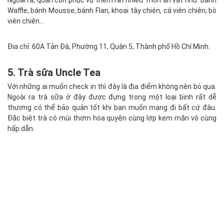
Ngoài ra, quán còn phục vụ thêm rất nhiều món ăn vặt như: bánh
Waffle, bánh Mousse, bánh Flan, khoai tây chiên, cá viên chiên, bò
viên chiên…
Địa chỉ: 60A Tản Đà, Phường 11, Quận 5, Thành phố Hồ Chí Minh.
5. Trà sữa Uncle Tea
Với những ai muốn check in thì đây là địa điểm không nên bỏ qua.
Ngoài ra trà sữa ở đây được đựng trong một loại bình rất dễ
thương có thể bảo quản tốt khi bạn muốn mang đi bất cứ đâu.
Đặc biệt trà có mùi thơm hòa quyện cùng lớp kem mặn vô cùng
hấp dẫn.