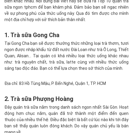
biến khác nhau. Nội dung bài viết này sẽ đưa ra Top 10 quán trà
sữa ngon tphcm để bạn khám phá. Đảm bảo bạn sẽ ngạc nhiên
về sự phong phú của thức uống này. Qua đó tìm được cho mình
một địa chỉ hợp với sở thích bản thân nhất.
1. Trà sữa Gong Cha
Tại Gong Cha bạn sẽ được thưởng thức những loại trà thơm, tươi
ngon được nhập khẩu từ đất nước Đài Loan như trà Ô Long, Thiết
Quan, Alisan... Tại quán có khá nhiều loại thức uống khác nhau
như: trà nguyên chất, trà sữa, latte cùng với nhiều thức uống
sáng tạo độc đáo. Bạn có thể lựa chọn theo sở thích của mình.
Địa chỉ: 83 Hồ Tùng Mậu, P. Bến Nghé, Quận 1, TP. HCM
2. Trà sữa Phượng Hoàng
Đây quán trà sữa nằm trong danh sách ngon nhất Sài Gòn. Hoạt
động hơn chục năm, quán đã trở thành một điểm đến quen
thuộc của nhiều thế hệ. Điều đặc biệt là bất cứ lúc nào khi tới đây
bạn sẽ thấy quán luôn đông khách. Do vậy quán chủ yếu là bán
mang về.