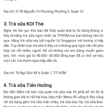
Địa chỉ: 317B Nguyễn Tri Phương, Phường 5, Quận 10
3. Trà sữa KOI Thé
Nghe tới tên gọi thôi bạn đã thấy quán khá lạ rồi đúng không ạ.
Đây là hãng trà sữa ngon nhất tại TPHCM mà bạn không nên bỏ
qua. Hãng trà sữa này bắt nguồn từ Singapore với hương vị hấp
dẫn. Tuy nhiên loại trà sữa ở đây có vị không quá ngọt nên rất phù
hợp với rất nhiều người. Kể cả những chị em đang muốn giảm
béo. Với mức giá từ 40.000- 60.000 đồng bạn đã có thể sở hữu
một cốc trà thơm ngon hấp dẫn rồi.
Địa chỉ: 76 Ngô Đức Kế ở Quận 1, TP. HCM
4. Trà sữa Tiên Hưởng
Nói đến điểm nổi bật của quán trà sữa này thì phải kể tới đó là
không gian bài trí rất hài hòa, đẹp mắt. Menu đồ uống ở đây cũng
rất đa dạng gồm trà sữa trân châu, trà sữa bạc hà, trà sữa Kiwi.