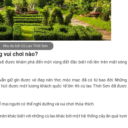
Khu du lịch Cù Lao Thới Sơn
 vui chơi nào?
 sẽ được khám phá đến một vùng đất đặc biệt nổi lên trên mặt sông
y vẫn giữ gìn được vẻ đẹp nên thơ, mộc mạc đã có từ bao đời. Những
u hút được một lượng khách quốc tế lớn thì cù lao Thới Sơn đã được
 mọi người có thể nghỉ dưỡng và vui chơi thỏa thích.
 nên khác biệt với những cù lao khác bởi một hệ thống cây ăn quả tươi