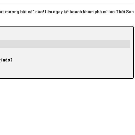
tát mương bắt cá” nào! Lên ngay kế hoạch khám phá cù lao Thới Sơn
ơi nào?