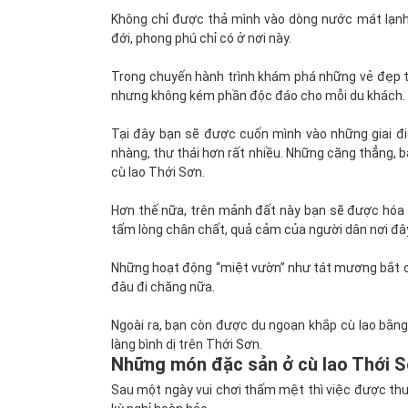
Không chỉ được thả mình vào dòng nước mát lạnh
đới, phong phú chỉ có ở nơi này.
Trong chuyến hành trình khám phá những vẻ đẹp tr
nhưng không kém phần độc đáo cho mỗi du khách.
Tại đây bạn sẽ được cuốn mình vào những giai đi
nhàng, thư thái hơn rất nhiều. Những căng thẳng, 
cù lao Thới Sơn.
Hơn thế nữa, trên mảnh đất này bạn sẽ được hóa 
tấm lòng chân chất, quả cảm của người dân nơi đâ
Những hoạt động “miệt vườn” như tát mương bắt c
đâu đi chăng nữa.
Ngoài ra, bạn còn được du ngoạn khắp cù lao bằng
làng bình dị trên Thới Sơn.
Những món đặc sản ở cù lao Thới 
Sau một ngày vui chơi thấm mệt thì việc được thư