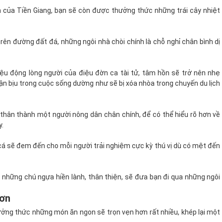
 của Tiền Giang, bạn sẽ còn được thưởng thức những trái cây nhiệt
ên đường đất đá, những ngôi nhà chòi chính là chỗ nghỉ chân bình dị
ệu động lòng người của điệu đờn ca tài tử, tâm hồn sẽ trở nên nhẹ
bận bịu trong cuộc sống dường như sẽ bị xóa nhòa trong chuyến du lịch
thân thành một người nông dân chân chính, để có thể hiểu rõ hơn về
y.
á sẽ đem đến cho mỗi người trải nghiệm cực kỳ thú vị dù có mệt đến
 những chú ngựa hiền lành, thân thiện, sẽ đưa bạn đi qua những ngôi
Sơn
ởng thức những món ăn ngon sẽ trọn vẹn hơn rất nhiều, khép lại một