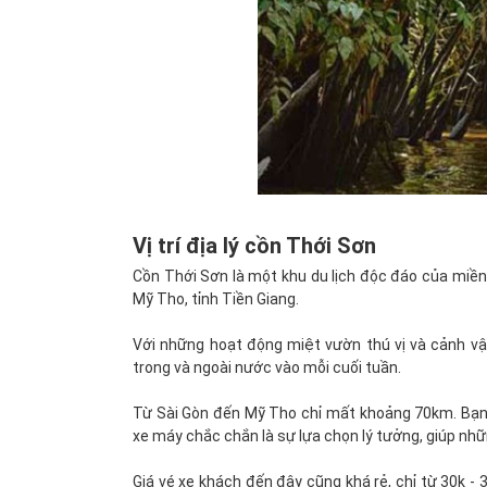
Vị trí địa lý cồn Thới Sơn
Cồn Thới Sơn là một khu du lịch độc đáo của miề
Mỹ Tho, tỉnh Tiền Giang.
Với những hoạt động miệt vườn thú vị và cảnh vật
trong và ngoài nước vào mỗi cuối tuần.
Từ Sài Gòn đến Mỹ Tho chỉ mất khoảng 70km. Bạn 
xe máy chắc chắn là sự lựa chọn lý tưởng, giúp nh
Giá vé xe khách đến đây cũng khá rẻ, chỉ từ 30k -