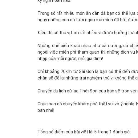
kỳ nghỉ hoàn hảo.
Trong số rất nhiều món ăn dân dã bạn có thể lựa 
ngay những con cá tươi ngon mà mình đã bắt được
Điều đó sẽ thú vị hơn rất nhiều vì được hưởng thà
Những chế biến khác nhau như cá nướng, cá chiên 
ngoài việc miễn phí tham quan thì những dịch vụ k
nhập của mỗi người, mỗi gia đình!
Chỉ khoảng 70km từ Sài Gòn là bạn có thể đến đư
chắn sẽ để lại những trải nghiệm thú vị không thể 
Chuyến du lịch cù lao Thới Sơn của bạn sẽ trọn vẹn 
Chúc bạn có chuyến khám phá thật vui và ý nghĩa. 
bạn nhé!
Tổng số điểm của bài viết là: 5 trong 1 đánh giá