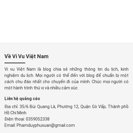
Về Vi Vu Việt Nam
Vi vu Việt Nam là blog chia sẻ những thông tin du lịch, kinh
nghiệm du lịch. Mọi người có thể đến với blog để chuẩn bị một
cách chu đáo nhất cho chuyến đi của mình. Chúc mọi người có
một hành trình thú vị và nhiều cảm xúc
Liên hệ quảng cáo
Địa chỉ: 35/6 Bùi Quang Là, Phường 12, Quận Gò Vấp, Thành phồ
Hồ Chí Minh
Điện thoại: 0359052338
Email: Phamduyphuxuan@gmail.com