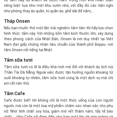
vụ tắm này, du khách sẽ được nằm trong một khu hoàn toàn
riêng biệt tựa như một khu vườn nhỏ, với đầy đủ các tiện nghi
như phòng thay áo quần, tủ quần áo, ghế dài để nằm,…
Tháp Onsen
Nếu bạn muốn thử một lần trải nghiệm tắm tiên thì hãy lựa chọn
hình thức tắm này. Với những bồn tắm kích thước lớn, xây dựng
theo phong cách của Nhật Bản, Onsen là nơi duy nhất tại Việt
Nam đạt giấy chứng nhận tiêu chuẩn của thành phố Beppu- nơi
tắm Onsen nổi tiếng tại Nhật.
Tắm sữa tươi
Tắm sữa tươi có lẽ là điều khá mới mẻ đối với khách du lịch núi
Thần Tài Đà Nẵng. Ngoài việc được tận hưởng nguồn khoáng từ
suối khoáng tự nhiên, tắm sữa tươi cùng là một dịch vụ mà chị
em rất nên thử.
Tắm Cafe
Cafe được biết tới không chỉ là một thức uống của con người
người, mà còn là một loại mỹ phẩm chăm sóc nhan sắc cho phụ
nữ. Nhờ tính chất oxy hóa, giảm mờ vết thâm nám, tẩy tế bào
chết,... tắm Cafe sẽ đem đến cho bạn một làn da mịn màng và