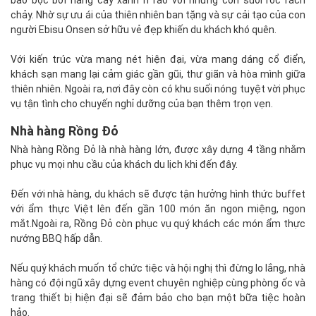
bao bọc bởi hàng cây xanh rì rào với những con suối róc rách
chảy. Nhờ sự ưu ái của thiên nhiên ban tặng và sự cải tạo của con
người Ebisu Onsen sở hữu vẻ đẹp khiến du khách khó quên.
Với kiến trúc vừa mang nét hiện đại, vừa mang dáng cổ điển,
khách sạn mang lại cảm giác gần gũi, thư giãn và hòa mình giữa
thiên nhiên. Ngoài ra, nơi đây còn có khu suối nóng tuyệt vời phục
vụ tận tình cho chuyến nghỉ dưỡng của bạn thêm trọn vẹn.
Nhà hàng Rồng Đỏ
Nhà hàng Rồng Đỏ là nhà hàng lớn, được xây dựng 4 tầng nhằm
phục vụ mọi nhu cầu của khách du lịch khi đến đây.
Đến với nhà hàng, du khách sẽ được tận hưởng hình thức buffet
với ẩm thực Việt lên đến gần 100 món ăn ngon miệng, ngon
mắt.Ngoài ra, Rồng Đỏ còn phục vụ quý khách các món ẩm thực
nướng BBQ hấp dẫn.
Nếu quý khách muốn tổ chức tiệc và hội nghị thì đừng lo lắng, nhà
hàng có đội ngũ xây dựng event chuyên nghiệp cùng phòng ốc và
trang thiết bị hiện đại sẽ đảm bảo cho bạn một bữa tiệc hoàn
hảo.