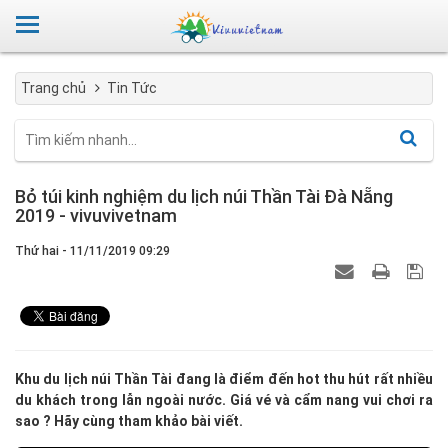
Trang chủ
Tin Tức
Bỏ túi kinh nghiệm du lịch núi Thần Tài Đà Nẵng
2019 - vivuvivetnam
Thứ hai - 11/11/2019 09:29
Khu du lịch núi Thần Tài đang là điểm đến hot thu hút rất nhiều
du khách trong lẫn ngoài nước. Giá vé và cẩm nang vui chơi ra
sao ? Hãy cùng tham khảo bài viết.