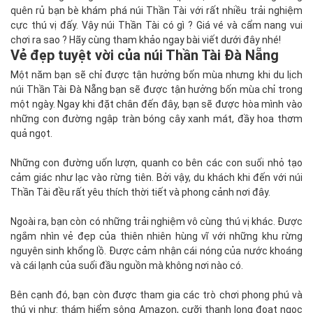
quên rủ bạn bè khám phá núi Thần Tài với rất nhiều trải nghiệm
cực thú vị đấy. Vậy núi Thần Tài có gì ? Giá vé và cẩm nang vui
chơi ra sao ? Hãy cùng tham khảo ngay bài viết dưới đây nhé!
Vẻ đẹp tuyệt vời của núi Thần Tài Đà Nẵng
Một năm bạn sẽ chỉ được tận hưởng bốn mùa nhưng khi du lịch
núi Thần Tài Đà Nẵng bạn sẽ được tận hưởng bốn mùa chỉ trong
một ngày. Ngay khi đặt chân đến đây, bạn sẽ được hòa mình vào
những con đường ngập tràn bóng cây xanh mát, đầy hoa thơm
quả ngọt.
Những con đường uốn lượn, quanh co bên các con suối nhỏ tạo
cảm giác như lạc vào rừng tiên. Bởi vậy, du khách khi đến với núi
Thần Tài đều rất yêu thích thời tiết và phong cảnh nơi đây.
Ngoài ra, bạn còn có những trải nghiệm vô cùng thú vị khác. Được
ngắm nhìn vẻ đẹp của thiên nhiên hùng vĩ với những khu rừng
nguyên sinh khổng lồ. Được cảm nhận cái nóng của nước khoáng
và cái lạnh của suối đầu nguồn mà không nơi nào có.
Bên cạnh đó, bạn còn được tham gia các trò chơi phong phú và
thú vị như: thám hiểm sông Amazon, cưỡi thanh long đoạt ngọc