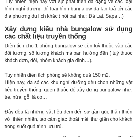
Tuy nhiên hiện nay với sự phát triển đa dạng về các loại
hình nghỉ dưỡng thì loại hình bungalow đã lan toả tới các
địa phương du lịch khác ( nổi bật như: Đà Lạt, Sapa…)
Xây dựng kiểu nhà bungalow sử dụng
các chất liệu truyền thống
Diện tích cho 1 phòng bungalow sẽ còn tuỳ thuộc vào các
đối tượng, số lượng khách mà bạn hướng đến ( tuỳ thuộc
khách đơn, đôi, nhóm khách gia đình…).
Tuy nhiên diện tích phòng sẽ không quá 150 m2.
Hiện nay, đa số các khu nghỉ dưỡng đều chọn những vật
liệu truyền thống, quen thuộc để xây dựng bungalow như:
tre, nứa, gỗ, lá cọ…
Đây đều là những vật liệu đem đến sự gần gũi, thân thiện
với thiên nhiên, tạo cảm giác thoải mái, thư giãn cho khách
trong suốt quá trình lưu trú.