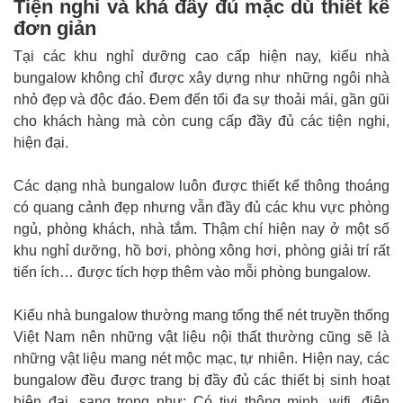
Tiện nghi và khá đầy đủ mặc dù thiết kế
đơn giản
Tại các khu nghỉ dưỡng cao cấp hiện nay, kiểu nhà
bungalow không chỉ được xây dựng như những ngôi nhà
nhỏ đẹp và độc đáo. Đem đến tối đa sự thoải mái, gần gũi
cho khách hàng mà còn cung cấp đầy đủ các tiện nghi,
hiện đại.
Các dạng nhà bungalow luôn được thiết kế thông thoáng
có quang cảnh đẹp nhưng vẫn đầy đủ các khu vực phòng
ngủ, phòng khách, nhà tắm. Thậm chí hiện nay ở một số
khu nghỉ dưỡng, hồ bơi, phòng xông hơi, phòng giải trí rất
tiến ích… được tích hợp thêm vào mỗi phòng bungalow.
Kiểu nhà bungalow thường mang tổng thể nét truyền thống
Việt Nam nên những vật liệu nội thất thường cũng sẽ là
những vật liệu mang nét mộc mạc, tự nhiên. Hiện nay, các
bungalow đều được trang bị đầy đủ các thiết bị sinh hoạt
hiện đại, sang trọng như: Có tivi thông minh, wifi, điện