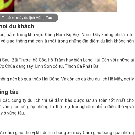
Thuê xe máy du lịch Vũng Tàu
 mọi du khách
Tàu, nằm trong khu vực Đông Nam Bộ Việt Nam. Đây không chỉ là một
nh và giao thông mà còn là một trong những địa điểm du lịch không nên
 Sau, Bãi Trước, hồ Cốc, hồ Tràm hay biển Long Hải. Còn với những ai
c Chúa dang tay, Linh Sơn cổ tự, Thích Ca Phật Đài.
ng nên bỏ qua tháp Hải Đăng. Và còn có cả khu du lịch Hồ Mây, nơi lý
ũng tàu
i các công ty du lịch thì sẽ đảm bảo được sự an toàn tốt nhất cho
vũng tàu sẽ giúp chúng ta thật sự trải nghiệm nhiều điều thú vị và
y ở vũng tàu.
ợc cảm giác thú vị khi du lịch bằng xe máy. Cảm giác bằng qua những