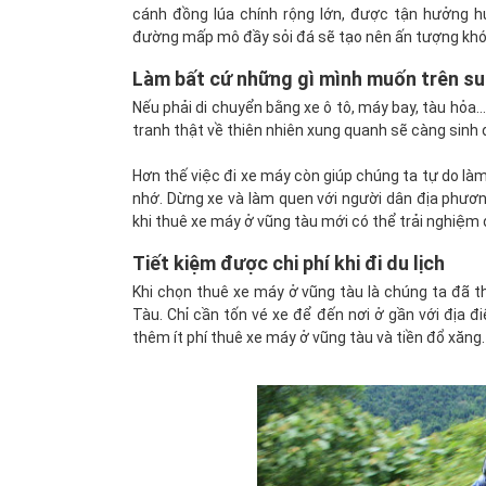
cánh đồng lúa chính rộng lớn, được tận hưởng h
đường mấp mô đầy sỏi đá sẽ tạo nên ấn tượng khó
Làm bất cứ những gì mình muốn trên s
Nếu phải di chuyển bằng xe ô tô, máy bay, tàu hỏa
tranh thật về thiên nhiên xung quanh sẽ càng sinh
Hơn thế việc đi xe máy còn giúp chúng ta tự do l
nhớ. Dừng xe và làm quen với người dân địa phương
khi thuê xe máy ở vũng tàu mới có thể trải nghiệm
Tiết kiệm được chi phí khi đi du lịch
Khi chọn thuê xe máy ở vũng tàu là chúng ta đã thự
Tàu. Chỉ cần tốn vé xe để đến nơi ở gần với địa đ
thêm ít phí thuê xe máy ở vũng tàu và tiền đổ xăng.