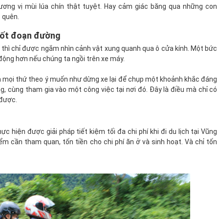
ương vị mùi lúa chín thật tuyệt. Hay cảm giác băng qua những con
 quên.
uốt đoạn đường
… thì chỉ được ngắm nhìn cảnh vật xung quanh qua ô cửa kính. Một bức
 động hơn nếu chúng ta ngồi trên xe máy.
àm mọi thứ theo ý muốn như dừng xe lại để chụp một khoảnh khắc đáng
, cùng tham gia vào một công việc tại nơi đó. Đây là điều mà chỉ có
 được.
c hiện được giải pháp tiết kiệm tối đa chi phí khi đi du lịch tại Vũng
iểm cần tham quan, tốn tiền cho chi phí ăn ở và sinh hoạt. Và chỉ tốn