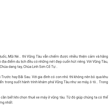
 Quốc, Mũi Né… thì Vũng Tàu vẫn chiếm được nhiều thiện cảm và hằng
 địa điểm du lịch đều có những nét đẹp cuốn hút riêng. Với Vũng Tàu,
Chúa dang tay, Chùa Linh Sơn Cổ Tự…
 Trước hay Bãi Sau. Với gia đình có con nhỏ thì không nên bỏ qua khu
uyển trong suốt hành trình khám phá Vũng Tàu như xe máy, ô tô… Trong
u cần biết khi chọn thuê xe máy ở vũng tàu. Từ đó giúp chúng ta có thể
ợng nhất.